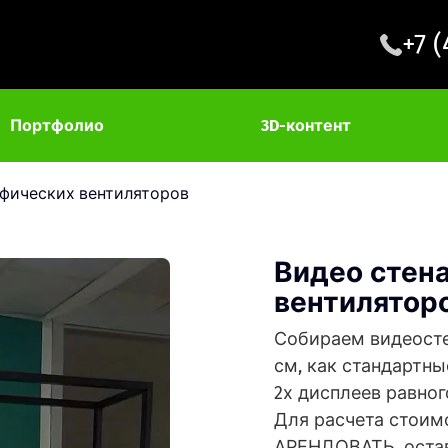
+7 
Портфолио
3D-контент
афических вентиляторов
Видео стена
вентилятор
Собираем видеосте
см, как стандартны
2х дисплеев равног
Для расчета стоим
АРЕНДОВАТЬ, остав