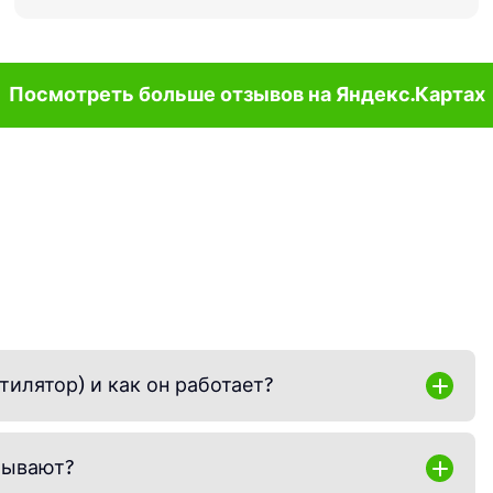
Посмотреть больше отзывов на Яндекс.Картах
тилятор) и как он работает?
 состоящее из лопастей, мотора,
го обеспечения). Непрерывное трёхмерное
бывают?