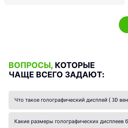
ВОПРОСЫ,
КОТОРЫЕ
ЧАЩЕ ВСЕГО ЗАДАЮТ:
Что такое голографический дисплей ( 3D вен
Голографический дисплей — это устройство,
светодиодов, микросхем и ПО (программно
Какие размеры голографических дисплеев 