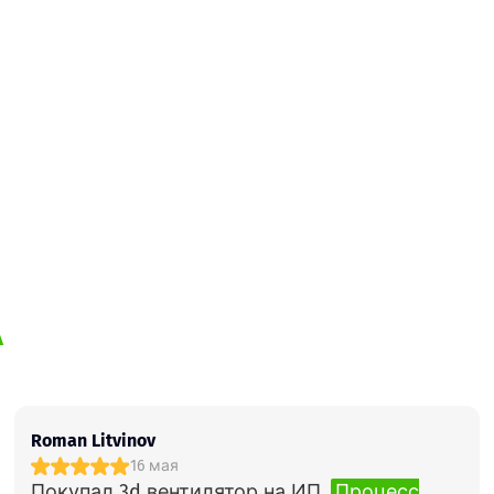
А
Roman Litvinov
16 мая
Покупал 3d вентилятор на ИП.
Процесс