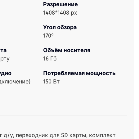
Разрешение
1408*1408 рх
Угол обзора
170°
нта
Объём носителя
арту
16 Гб
удио
Потребляемая мощность
одключение)
150 Вт
т д/у, переходник для SD карты, комплект