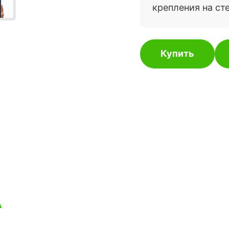
крепления на ст
Купить
А