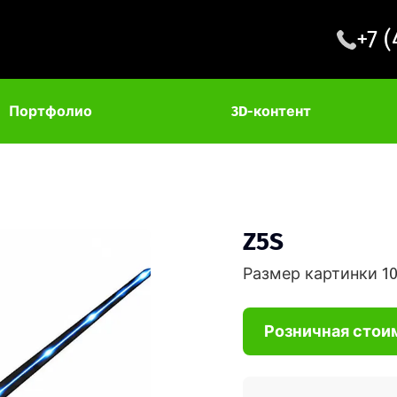
+7 
Портфолио
3D-контент
Z5S
Размер картинки 10
Розничная стои