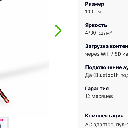
Размер
100 см
Яркость
4700 кд/м²
Загрузка конте
через Wifi / SD к
Подключение а
Да (Bluetooth п
Гарантия
12 месяцев
Комплектация
АС адаптер, пуль