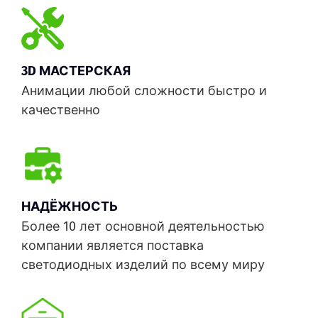
ПО и приложениями для телефонов).
Наличие собственных 3д аниматоров (
Изготовим 3д контент любой сложности именно
для Вашего устройства(купленного у нас),
3D МАСТЕРСКАЯ
согласно его характеристикам).
Анимации любой сложности быстро и
качественно
НАДЁЖНОСТЬ
Более 10 лет основной деятельностью
компании является поставка
светодиодных изделий по всему миру