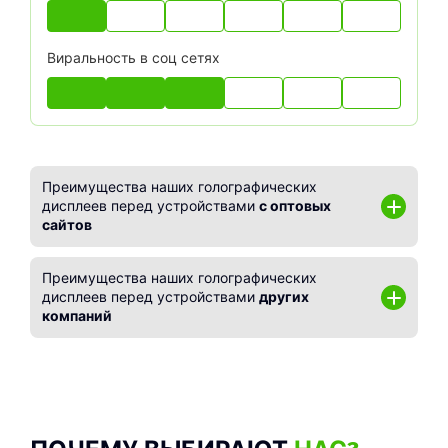
Виральность в соц сетях
Преимущества наших голографических
дисплеев перед устройствами
с оптовых
сайтов
Гарантия год от нашей компании.
Преимущества наших голографических
Продукция декларирована.
дисплеев перед устройствами
других
Заявленные характеристики на устройство
компаний
соответствуют действительности (обращайте
Заявленные размеры
устройства
Ваше внимание на разрешение устройства,
соответствуют действительности (Размеры
чаще всего указано высокое разрешение на
диагоналей лопастей наших устройств
оптовых сайтах, но по факту Вам привезут
соответствуют размерам указанным в
устройство более низкого качества).
характеристиках).